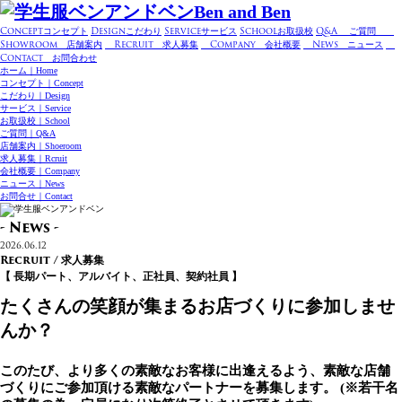
Concept
コンセプト
Design
こだわり
Service
サービス
School
お取扱校
Q&A
ご質問
Showroom
店舗案内
Recruit
求人募集
Company
会社概要
News
ニュース
Contact
お問合わせ
ホーム｜Home
コンセプト｜Concept
こだわり｜Design
サービス｜Service
お取扱校｜School
ご質問｜Q&A
店舗案内｜Shoeroom
求人募集｜Rcruit
会社概要｜Company
ニュース｜News
お問合せ｜Contact
- News -
2026.06.12
Recruit / 求人募集
【 長期パート、アルバイト、正社員、契約社員 】
たくさんの笑顔が集まるお店づくりに参加しませ
んか？
このたび、より多くの素敵なお客様に出逢えるよう、素敵な店舗
づくりにご参加頂ける素敵なパートナーを募集します。 (※若干名