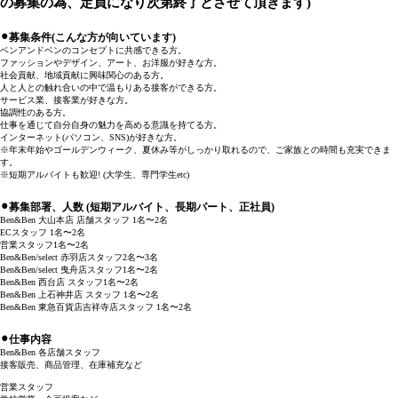
の募集の為、定員になり次第終了とさせて頂きます)
⚫︎募集条件(こんな方が向いています)
ベンアンドベンのコンセプトに共感できる方。
ファッションやデザイン、アート、お洋服が好きな方。
社会貢献、地域貢献に興味関心のある方。
人と人との触れ合いの中で温もりある接客ができる方。
サービス業、接客業が好きな方。
協調性のある方。
仕事を通じて自分自身の魅力を高める意識を持てる方。
インターネット(パソコン、SNS)が好きな方。
※年末年始やゴールデンウィーク、夏休み等がしっかり取れるので、ご家族との時間も充実できま
す。
※短期アルバイトも歓迎! (大学生、専門学生etc)
⚫︎募集部署、人数 (短期アルバイト、長期パート、正社員)
Ben&Ben 大山本店 店舗スタッフ 1名〜2名
ECスタッフ 1名〜2名
営業スタッフ1名〜2名
Ben&Ben/select 赤羽店スタッフ2名〜3名
Ben&Ben/select 曳舟店スタッフ1名〜2名
Ben&Ben 西台店 スタッフ1名〜2名
Ben&Ben 上石神井店 スタッフ 1名〜2名
Ben&Ben 東急百貨店吉祥寺店スタッフ 1名〜2名
⚫︎仕事内容
Ben&Ben 各店舗スタッフ
接客販売、商品管理、在庫補充など
営業スタッフ