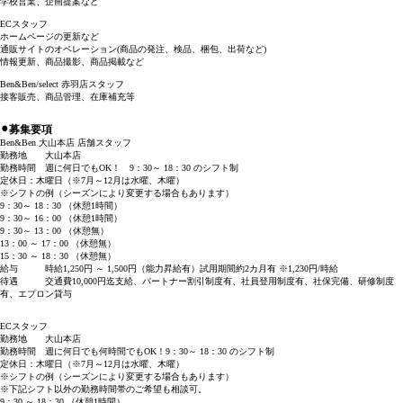
学校営業、企画提案など
ECスタッフ
ホームページの更新など
通販サイトのオペレーション(商品の発注、検品、梱包、出荷など)
情報更新、商品撮影、商品掲載など
Ben&Ben/select 赤羽店スタッフ
接客販売、商品管理、在庫補充等
⚫︎募集要項
Ben&Ben 大山本店 店舗スタッフ
勤務地 大山本店
勤務時間 週に何日でもOK！ 9：30～ 18：30 のシフト制
定休日：木曜日（※7月～12月は水曜、木曜）
※シフトの例（シーズンにより変更する場合もあります）
9：30～ 18：30 （休憩1時間）
9：30～ 16：00 （休憩1時間）
9：30～ 13：00 （休憩無）
13：00 ～ 17：00 （休憩無）
15：30 ～ 18：30 （休憩無）
給与 時給1,250円 ～ 1,500円（能力昇給有）試用期間約2カ月有 ※1,230円/時給
待遇 交通費10,000円迄支給、パートナー割引制度有、社員登用制度有、社保完備、研修制度
有、エプロン貸与
ECスタッフ
勤務地 大山本店
勤務時間 週に何日でも何時間でもOK！9：30～ 18：30 のシフト制
定休日：木曜日（※7月～12月は水曜、木曜）
※シフトの例（シーズンにより変更する場合もあります）
※下記シフト以外の勤務時間帯のご希望も相談可。
9：30 ～ 18：30 （休憩1時間）